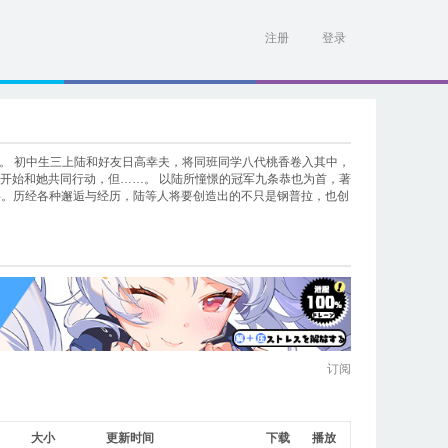
注册
登录
GBN）》。 初中生三上陆和好友日高幸夫，将同班同学八代桃香卷入其中，
并开始和她共同行动，但……。 以陆所憧憬的冠军九条恭也为首，著
妨碍。历经各种邂逅与经历，陆等人将要创造出的不只是钢普拉，也创
订阅
大小
更新时间
下载
播放