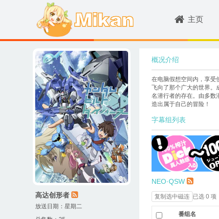
主页
概况介绍
在电脑假想空间内，享受使用
飞向了那个广大的世界。
名潜行者的存在。由多数潜
造出属于自己的冒险！
字幕组列表
NEO·QSW
高达创形者
已选 0 项
复制选中磁连
放送日期：星期二
番组名