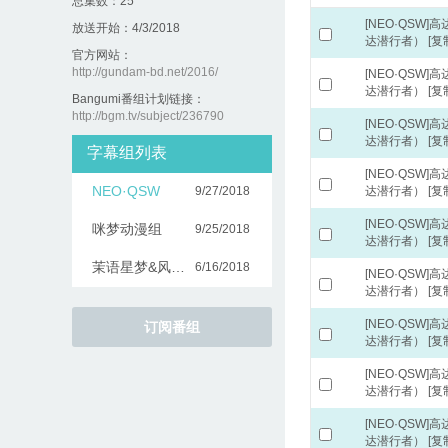
总集数：25
[NEO·QSW]
放送开始：4/3/2018
达潜行者）
[复
官方网站：
http://gundam-bd.net/2016/
[NEO·QSW]
达潜行者）
[复
Bangumi番组计划链接：
http://bgm.tv/subject/236790
[NEO·QSW]
达潜行者）
[复
字幕组列表
[NEO·QSW]
NEO·QSW
9/27/2018
达潜行者）
[复
[NEO·QSW]
咪梦动漫组
9/25/2018
达潜行者）
[复
茉语星梦&风之圣殿字幕组
6/16/2018
[NEO·QSW]
达潜行者）
[复
[NEO·QSW]
订阅番组
达潜行者）
[复
[NEO·QSW]
达潜行者）
[复
[NEO·QSW]
达潜行者）
[复