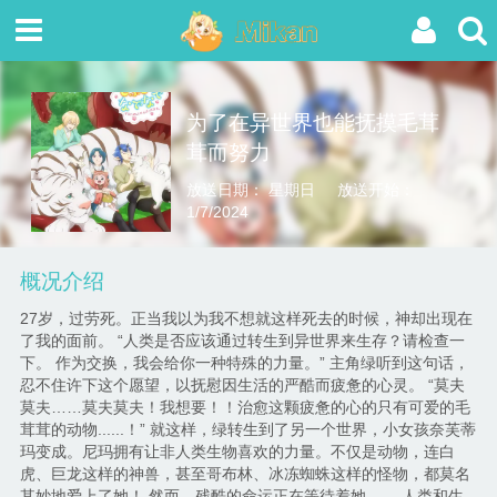
为了在异世界也能抚摸毛茸
茸而努力
放送日期： 星期日
放送开始：
1/7/2024
概况介绍
27岁，过劳死。正当我以为我不想就这样死去的时候，神却出现在
了我的面前。 “人类是否应该通过转生到异世界来生存？请检查一
下。 作为交换，我会给你一种特殊的力量。” 主角绿听到这句话，
忍不住许下这个愿望，以抚慰因生活的严酷而疲惫的心灵。 “莫夫
莫夫……莫夫莫夫！我想要！！治愈这颗疲惫的心的只有可爱的毛
茸茸的动物......！” 就这样，绿转生到了另一个世界，小女孩奈芙蒂
玛变成。尼玛拥有让非人类生物喜欢的力量。不仅是动物，连白
虎、巨龙这样的神兽，甚至哥布林、冰冻蜘蛛这样的怪物，都莫名
其妙地爱上了她！ 然而，残酷的命运正在等待着她…… 人类和生