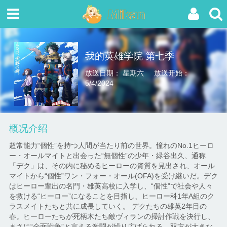
我的英雄学院 第七季
放送日期： 星期六
放送开始：
5/4/2024
概况介绍
超常能力“個性”を持つ人間が当たり前の世界。憧れのNo.1ヒーロ
ー・オールマイトと出会った“無個性”の少年・緑谷出久、通称
「デク」は、その内に秘めるヒーローの資質を見出され、オール
マイトから“個性”ワン・フォー・オール(OFA)を受け継いだ。デク
はヒーロー輩出の名門・雄英高校に入学し、“個性”で社会や人々
を救ける“ヒーロー”になることを目指し、ヒーロー科1年A組のク
ラスメイトたちと共に成長していく。 デクたちの雄英2年目の
春。ヒーローたちが死柄木たち敵ヴィランの掃討作戦を決行し、
まさに“全面戦争”と言える激闘が繰り広げられる。双方が大きな