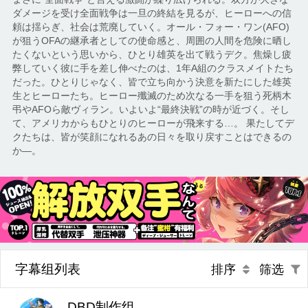
ダメージを受け全面戦争は一旦の終結を見るが、ヒーローへの信
頼は揺らぎ、社会は荒廃していく。オール・フォー・ワン(AFO)
が狙うOFAの継承者としての使命感と、周囲の人間を危険に晒し
たくないという思いから、ひとり雄英を出て戦うデク。焦燥し疲
弊していく彼に手を差し伸べたのは、1年A組のクラスメイトたち
だった。ひとりじゃなく、皆で立ち向かう決意を新たにした雄英
生とヒーローたち。ヒーロー殲滅のため次なる一手を狙う死柄木
弔やAFOら敵ヴィラン。いよいよ“最終決戦”の時が近づく。そし
て、アメリカからもひとりのヒーローが飛来する…。 果たしてデ
クたちは、皆が笑顔になれるあの日々を取り戻すことはできるの
か―。
字幕组列表
排序
筛选
DBD制作组