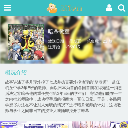
暗杀教室
放送日期： 星期五
总集数：22
放
送开始：1/9/2015
概况介绍
故事讲述了将月球炸掉了七成并扬言要炸掉地球的“杀老师”，赴任
椚丘中学3年E班的教师。而以日本为首的各国首脑在得知这一消息
后决定将暗杀他的重任交付给3年E班的学生们，寄望他们能在一年
之内把老师除掉，成功得手后的报酬为一百亿日元。于是，各路同
学想尽办法在不让别人知晓的情况下进行暗杀老师的计划，这场教
师与学生之间非日常的授业大戏随即拉开了帷幕……