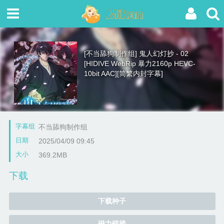
[不当舔狗制作组] 鬼人幻灯抄 - 02
[HIDIVE WebRip 暴力2160p HEVC-
10bit AAC][简繁内封字幕]
字幕组
不当舔狗制作组
日期
2025/04/09 09:45
大小
369.2MB
下载
下载种子
磁力链接