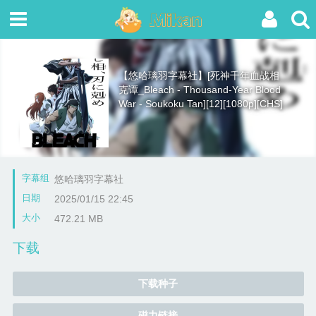
【悠哈璃羽字幕社】[死神千年血战相
克谭_Bleach - Thousand-Year Blood
War - Soukoku Tan][12][1080p][CHS]
字幕组
悠哈璃羽字幕社
日期
2025/01/15 22:45
大小
472.21 MB
下载
下载种子
磁力链接