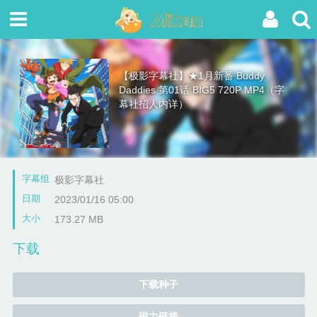
【极影字幕社】★1月新番 Buddy
Daddies 第01话 BIG5 720P MP4（字
幕社招人内详）
字幕组
极影字幕社
日期
2023/01/16 05:00
大小
173.27 MB
下载
下载种子
磁力链接