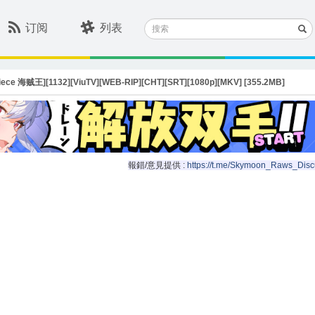
搜
订阅
列表
索
ece 海贼王][1132][ViuTV][WEB-RIP][CHT][SRT][1080p][MKV] [355.2MB]
報錯/意見提供 :
https://t.me/Skymoon_Raws_Disc