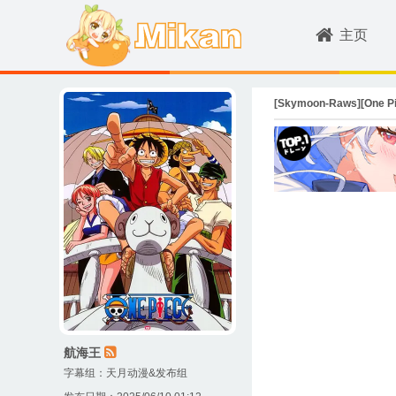
主页
[Skymoon-Raws][One Pi
航海王
字幕组：
天月动漫&发布组