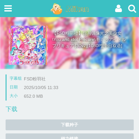
【FSD粉羽社】你与偶像光之美少女
\You and idol Precure\キミとアイドル
プリキュア [30v2][1080P][中日双语]
字幕组
FSD粉羽社
日期
2025/10/05 11:33
大小
652.0 MB
下载
下载种子
磁力链接