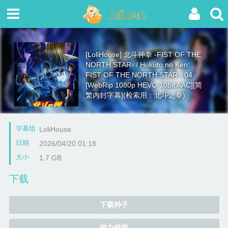
[LoliHouse] 北斗神拳 -FIST OF THE
NORTH STAR- / Hokuto no Ken:
FIST OF THE NORTH STAR - 04
[WebRip 1080p HEVC-10bit AAC][简
繁内封字幕](检索用：北斗之拳)
字幕组
LoliHouse
日期
2026/04/20 01:18
大小
1.7 GB
下载
下载种子
磁力链接