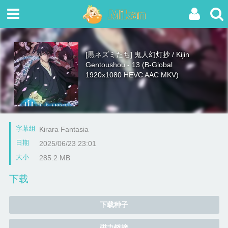
[黒ネズミたち] 鬼人幻灯抄 / Kijin
Gentoushou - 13 (B-Global
1920x1080 HEVC AAC MKV)
字幕组
Kirara Fantasia
日期
2025/06/23 23:01
大小
285.2 MB
下载
下载种子
磁力链接