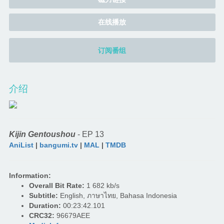
在线播放
订阅番组
介绍
Kijin Gentoushou
- EP 13
AniList
|
bangumi.tv
|
MAL
|
TMDB
Information:
Overall Bit Rate:
1 682 kb/s
Subtitle:
English, ภาษาไทย, Bahasa Indonesia
Duration:
00:23:42.101
CRC32:
96679AEE