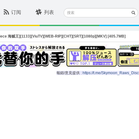
搜
订阅
列表
索
ece 海贼王][1133][ViuTV][WEB-RIP][CHT][SRT][1080p][MKV] [405.7MB]
報錯/意見提供 :
https://t.me/Skymoon_Raws_Disc