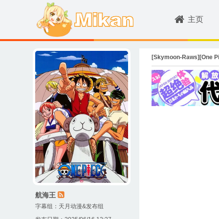
主页
[Skymoon-Raws][One Pi
航海王
字幕组：
天月动漫&发布组