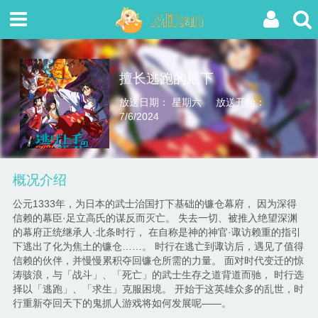
擅长逃跑的殿下
放送日期： 星期六
放送开始：
7/6/2024
概况介绍
公元1333年，为日本的武士治国打下基础的镰仓幕府， 因为深得
信赖的幕臣·足立高氏的谋反而灭亡。 失去一切、被推入绝望深渊
的幕府正统继承人·北条时行， 在自称是神的神官·诹访赖重的指引
下逃出了化为焦土的镰仓……。 时行在逃亡到诹访后，遇见了值得
信赖的伙伴，并慢慢累积夺回镰仓所需的力量。 面对时代变迁的惊
涛骇浪，与「战斗」、「死亡」的武士生存之道背道而驰， 时行选
择以「逃跑」、「求生」克服困境。 开始于这英雄众多的乱世，时
行重新夺回天下的鬼抓人游戏将如何发展呢――。