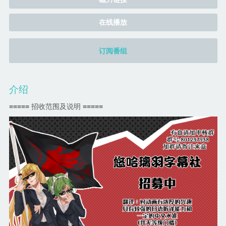
在线播放
订阅番组
介绍
≡≡≡≡≡ 招收范围及说明 ≡≡≡≡≡