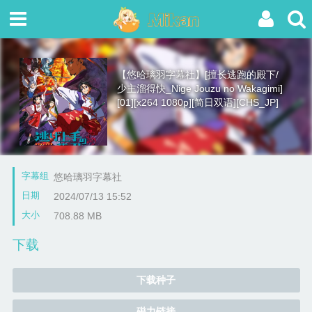
【悠哈璃羽字幕社】[擅长逃跑的殿下/
少主溜得快_Nige Jouzu no Wakagimi]
[01][x264 1080p][简日双语][CHS_JP]
字幕组
悠哈璃羽字幕社
日期
2024/07/13 15:52
大小
708.88 MB
下载
下载种子
磁力链接